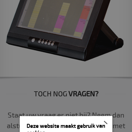
TOCH NOG
VRAGEN?
Staat uw vraag er niet bij? Neem dan
×
alstublieft de moeite om contact met
Deze website maakt gebruik van