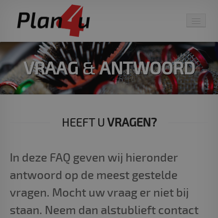
HOME
VRAAG
&
ANTWOORD
ONLINE AFSPRAKEN
AGENDA & PLANNING
KASSA & SALON
HEEFT U
VRAGEN?
HARDWARE / POS
In deze FAQ geven wij hieronder
DEMO
antwoord op de meest gestelde
PRIJZEN
vragen. Mocht uw vraag er niet bij
CONTACT
staan. Neem dan alstublieft contact