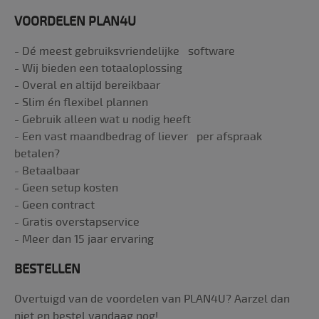
Aanbieder
Naam
Vervaldatum
Omschrijving
/ Domein
VOORDELEN PLAN4U
_gat
Google
57 seconden
Deze cookienaam
LLC
gekoppeld aan Go
- Dé meest gebruiksvriendelijke software
.plan4u.nl
Universal Analyti
- Wij bieden een totaaloplossing
volgens documen
wordt het gebrui
- Overal en altijd bereikbaar
de verzoeksnelhe
vertragen - waar
- Slim én flexibel plannen
het verzamelen v
gegevens op site
- Gebruik alleen wat u nodig heeft
veel verkeer wor
- Een vast maandbedrag of liever per afspraak
beperkt.
betalen?
_ga_23WR99HYTH
.plan4u.nl
1 jaar 1
Deze cookie word
maand
gebruikt door Goo
- Betaalbaar
Analytics om de
- Geen setup kosten
sessiestatus te
behouden.
- Geen contract
_gid
Google
1 dag
Deze cookie word
- Gratis overstapservice
LLC
geplaatst door G
- Meer dan 15 jaar ervaring
.plan4u.nl
Analytics. Het sla
een unieke waard
voor elke bezoch
BESTELLEN
pagina en werkt 
bij en wordt gebru
om paginaweerg
Overtuigd van de voordelen van PLAN4U? Aarzel dan
te tellen en bij te
houden.
niet en bestel vandaag nog!