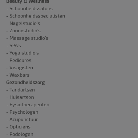
Beauty & Wellness
risico
- Schoonheidssalons
CookieScriptConsent
CookieScript
1 maand
Deze c
- Schoonheidsspecialisten
plan4u.nl
gebrui
Cookie
- Nagelstudio's
servic
cooki
- Zonnestudio's
bezoek
onthou
- Massage studio's
banner
- SPA's
Script
noodz
- Yoga studio's
correc
- Pedicures
JSESSIONID
Oracle Corporation
Sessie
Platf
- Visagisten
demo-
voor 
kapsalon.plan4u.nl
gebrui
- Waxbars
sites d
geschr
Gezondheidszorg
Meesta
een a
- Tandartsen
gebrui
- Huisartsen
door d
onder
- Fysiotherapeuten
- Psychologen
- Acupunctuur
- Opticiens
- Podologen