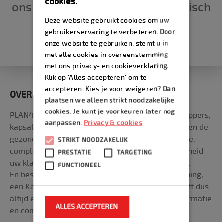
cookies.
ons op te nemen. Dat kan telefonisch
Deze website gebruikt cookies om uw
of via het
contactformulier
.
gebruikerservaring te verbeteren. Door
onze website te gebruiken, stemt u in
met alle cookies in overeenstemming
met ons privacy- en cookieverklaring.
Klik op 'Alles accepteren' om te
accepteren. Kies je voor weigeren? Dan
OVER PLAN4U
plaatsen we alleen strikt noodzakelijke
cookies. Je kunt je voorkeuren later nog
PLAN4U biedt online software in de cloud voor kappers,
aanpassen.
Privacy & cookies
kapsalons en bedrijven in o.a. beauty & wellness en de
gezondheidszorg. Onze meest gebruiksvriendelijke,
STRIKT NOODZAKELIJK
complete en flexibele software biedt de mogelijkheid
PRESTATIE
TARGETING
uw klanten 24/7 online Afspraken te laten maken.
FUNCTIONEEL
En bestaat uit een APP, een Agenda, slimme Planning,
een Kassa én een compleet Salonsysteem. U heeft dus
altijd en overal toegang tot uw agenda, saloninformatie
ALLES ACCEPTEREN
en complete bedrijfsvoering.