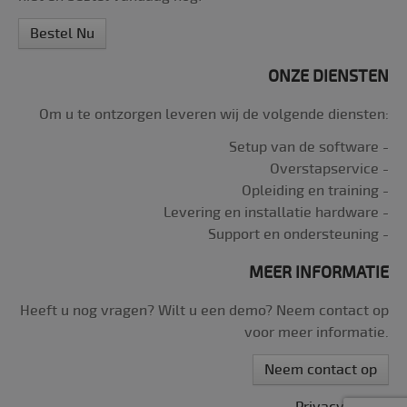
__utma
Google
1 jaar 1
Dit is een van de 
LLC
maand
belangrijkste coo
Bestel Nu
.plan4u.nl
die zijn ingesteld
de Google Analyti
service waarmee
ONZE DIENSTEN
website-eigenar
bezoekersgedrag
kunnen volgen en
Om u te ontzorgen leveren wij de volgende diensten:
prestaties van de
kunnen meten. D
cookie gaat stan
Setup van de software -
2 jaar mee en ma
onderscheid tuss
Overstapservice -
gebruikers en ses
Opleiding en training -
Het werd gebruik
nieuwe en
Levering en installatie hardware -
terugkerende
bezoekersstatist
Support en ondersteuning -
te berekenen. De
cookie wordt elke
dat er gegevens 
MEER INFORMATIE
Google Analytics
worden verzonde
bijgewerkt. De
Heeft u nog vragen? Wilt u een demo? Neem contact op
levensduur van d
cookie kan worde
voor meer informatie.
aangepast door
website-eigenare
Neem contact op
__utmc
Google
Sessie
Dit is een van de 
LLC
belangrijkste coo
.plan4u.nl
die zijn ingesteld