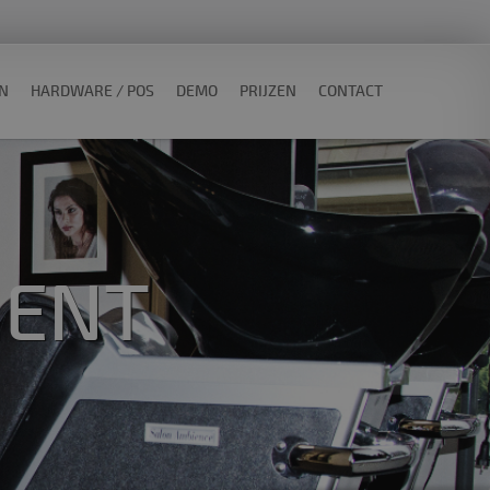
ON
HARDWARE / POS
DEMO
PRIJZEN
CONTACT
ENT