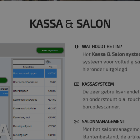
KASSA
&
SALON
WAT HOUDT HET IN?
Het
Kassa & Salon syst
systeem voor volledig
s
hieronder uitgelegd.
KASSASYSTEEM
De zeer gebruiksvriendel
en ondersteunt o.a. touc
barcodescanner
.
SALONMANAGEMENT
A
Met het salonmanagement
klantenbestand, de artik