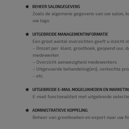
BEHEER SALONGEGEVENS
Zoals de algemene gegevens van uw salon, ka
__utmc
uw logo.
UITGEBREIDE MANAGEMENTINFORMATIE
Een groot aantal overzichten geeft u inzicht i
– Omzet per: klant, grootboek, geopend uur, 
medewerker.
– Overzicht aanwezigheid medewerkers.
__utmz
– Uitgevoerde behandeling(en), verkochte pro
– etc.
UITGEBREIDE E-MAIL MOGELIJKHEDEN EN MARKETI
E-mail functionaliteit met uitgebreide select
__utmt
ADMINISTRATIEVE KOPPELING
Beheer van grootboeken en export naar uw fi
__utmb