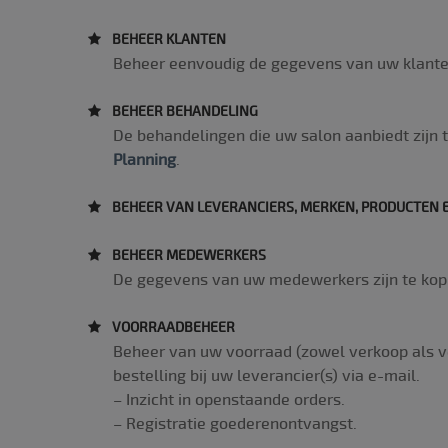
JSESSIONID
BEHEER KLANTEN
Beheer eenvoudig de gegevens van uw klanten
BEHEER BEHANDELING
De behandelingen die uw salon aanbiedt zijn 
Naam
Planning
.
_gat
BEHEER VAN LEVERANCIERS, MERKEN, PRODUCTEN 
_ga_23WR99H
BEHEER MEDEWERKERS
De gegevens van uw medewerkers zijn te kop
_gid
VOORRAADBEHEER
Beheer van uw voorraad (zowel verkoop als ve
__utma
bestelling bij uw leverancier(s) via e-mail.
– Inzicht in openstaande orders.
– Registratie goederenontvangst.