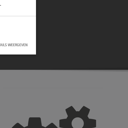
L
AILS WEERGEVEN
lding en
 cookie
erd met het
cript.com-
ers te
ipt.com is