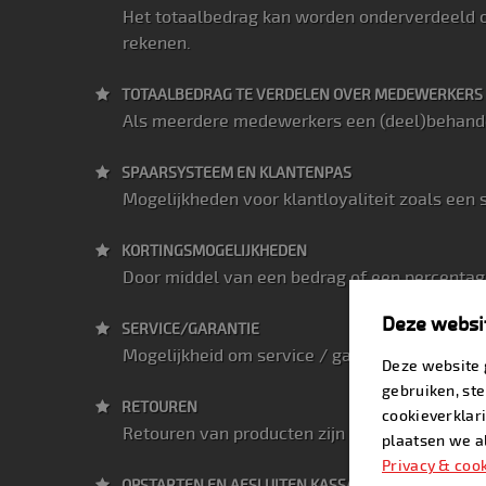
Het totaalbedrag kan worden onderverdeeld o
rekenen.
TOTAALBEDRAG TE VERDELEN OVER MEDEWERKERS
Als meerdere medewerkers een (deel)behandeli
SPAARSYSTEEM EN KLANTENPAS
Mogelijkheden voor klantloyaliteit zoals een
KORTINGSMOGELIJKHEDEN
Door middel van een bedrag of een percentage
Deze websit
SERVICE/GARANTIE
Mogelijkheid om service / garantie te verlene
Deze website 
gebruiken, st
RETOUREN
cookieverklari
Retouren van producten zijn eenvoudig te boe
plaatsen we al
Privacy & coo
OPSTARTEN EN AFSLUITEN KASSA