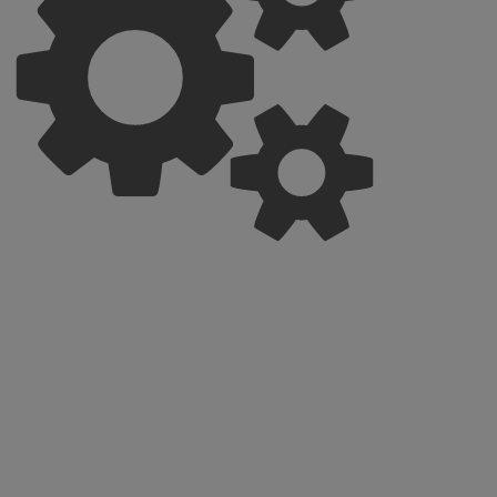
, gebruikt door
bruikt om een
e onderhouden.
lytics, volgens
 te vertragen -
el verkeer
e sessiestatus
slaat een
ze bij en wordt
steld door de
 site kunnen
t onderscheid
euwe en
cookie wordt
n verzonden,