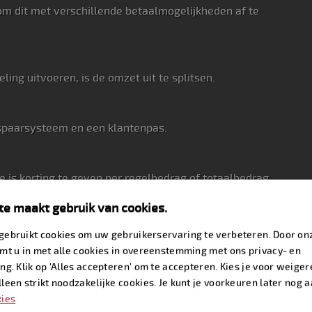
m dit met verschillende betaalmogelijkheden af te
ng uitvoeren, is de omzet uit te splitsen.
 spaarsysteem en een klantenpas.
 is korting te geven per regelbedrag of totaalbedrag.
e maakt gebruik van cookies.
n en uw klant dus niets in rekening te brengen.
gebruikt cookies om uw gebruikerservaring te verbeteren. Door on
emt u in met alle cookies in overeenstemming met ons privacy- en
ng. Klik op 'Alles accepteren' om te accepteren. Kies je voor weige
ken.
leen strikt noodzakelijke cookies. Je kunt je voorkeuren later nog 
kies