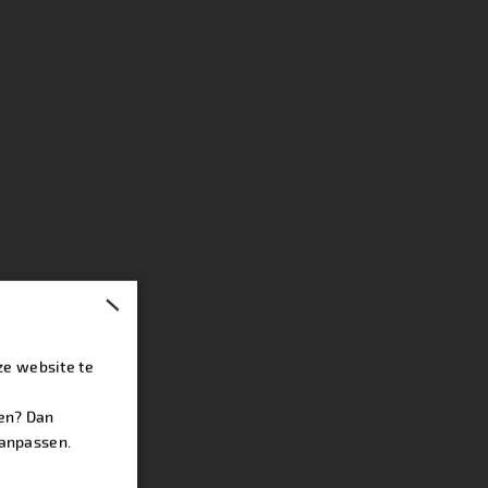
×
ze website te
ren? Dan
aanpassen.